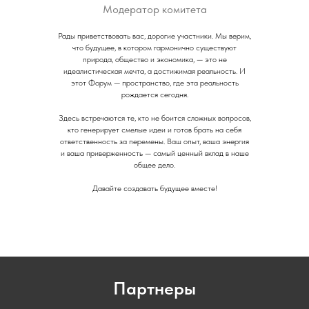
Модератор комитета
Рады приветствовать вас, дорогие участники. Мы верим,
что будущее, в котором гармонично существуют
природа, общество и экономика, — это не
идеалистическая мечта, а достижимая реальность. И
этот Форум — пространство, где эта реальность
рождается сегодня.
Здесь встречаются те, кто не боится сложных вопросов,
кто генерирует смелые идеи и готов брать на себя
ответственность за перемены. Ваш опыт, ваша энергия
и ваша приверженность — самый ценный вклад в наше
общее дело.
Давайте создавать будущее вместе!
Партнеры